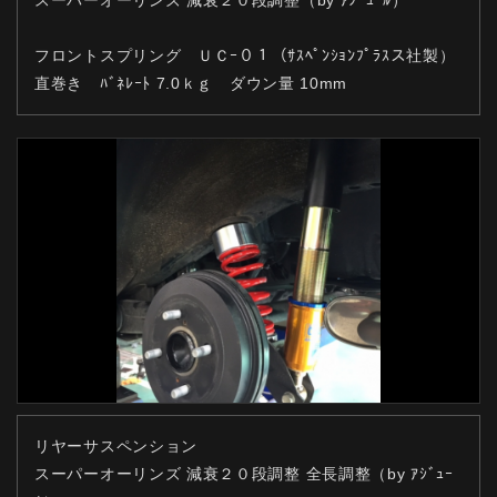
スーパーオーリンズ 減衰２０段調整
（by ｱｼﾞｭｰﾙ）
フロントスプリング ＵＣｰ０１
（ｻｽﾍﾟﾝｼｮﾝﾌﾟﾗｽス社製）
直巻き ﾊﾞﾈﾚｰﾄ 7.0ｋｇ ダウン量 10mm
リヤーサスペンション
スーパーオーリンズ 減衰２０段調整 全長調整
（by ｱｼﾞｭｰ