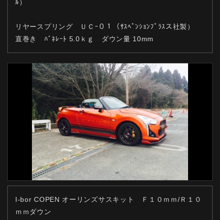
ﾙ）
リヤースプリング ＵＣｰ０１
（ｻｽﾍﾟﾝｼｮﾝﾌﾟﾗｽス社製）
直巻き ﾊﾞﾈﾚｰﾄ 5.0ｋｇ ダウン量 10mm
I-bor COPEN オーリンズサスキット Ｆ１０ｍｍ/Ｒ１０
ｍｍダウン