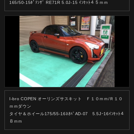
165/50-15ﾎﾟﾃﾝｻﾞ RE71R 5.0J-15 ｲﾝｾｯﾄ４５ｍｍ
I-bro COPEN オーリンズサスキット Ｆ１０ｍｍ/Ｒ１０
ｍｍダウン
タイヤ＆ホイール175/55-16ﾈｵﾊﾞAD-07 5.5Jｰ16ｲﾝｾｯﾄ４
８ｍｍ