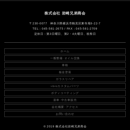
株式会社 岩崎兄弟商会
〒230-0077 神奈川県横浜市鶴見区東寺尾6-22-7
TEL：045-581-2675
/ FAX：045-581-2709
定休日：第3日曜日、第2・4火曜日、祝祭日
ホーム
一般整備･オイル交換
車検
板金塗装
ガラスリペア
i-broカスタムパーツ
ボディコーティング
新車･中古車販売
会社概要･アクセス
お問い合わせ
© 2019 株式会社岩崎兄弟商会